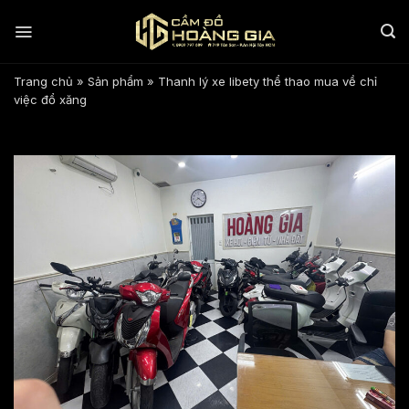
Bỏ
qua
nội
dung
Trang chủ
»
Sản phẩm
»
Thanh lý xe libety thể thao mua về chỉ
việc đổ xăng