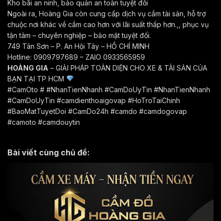
Kho bãi an ninh, bảo quản an toàn tuyệt đối
Ngoài ra, Hoàng Gia còn cung cấp dịch vụ cầm tài sản, hỗ trợ
chuộc nơi khác về cầm cao hơn với lãi suất thấp hơn.,, phục vụ
tận tâm – chuyên nghiệp – bảo mật tuyệt đối.
749 Tân Sơn – P. An Hội Tây – HỒ CHÍ MINH
Hotline: 0909797689 – ZAlO 0933565959
HOÀNG GIA
– GIẢI PHÁP TOÀN DIỆN CHO XE & TÀI SẢN CỦA
BẠN TẠI TP HCM
#CamOto # #NhanTienNhanh #CamDoUyTin #NhanTienNhanh
#CamDoUyTin #camdienthoaigovap #HoTroTaiChinh
#BaoMatTuyetDoi #CamDo24h #camdo #camdogovap
#camoto #camdouytin
Bài viết cùng chủ đề: