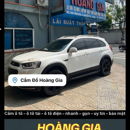
Cầm ô tô – ô tô tải – ô tô điện – nhanh – gọn – uy tín – bảo mật