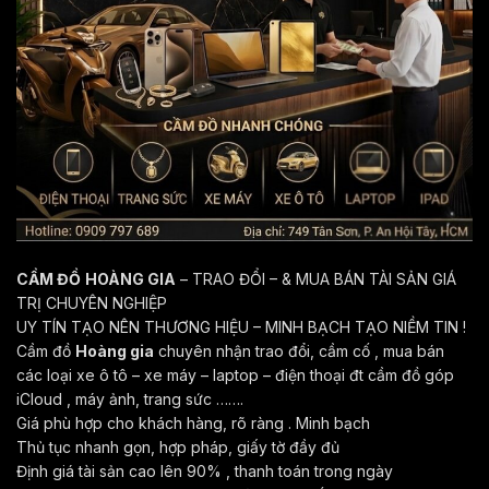
CẦM ĐỒ
HOÀNG GIA
– TRAO ĐỔI – & MUA BÁN TÀI SẢN GIÁ
TRỊ CHUYÊN NGHIỆP
UY TÍN TẠO NÊN THƯƠNG HIỆU – MINH BẠCH TẠO NIỀM TIN !
Cầm đồ
Hoàng gia
chuyên nhận trao đổi, cầm cố , mua bán
các loại xe ô tô – xe máy – laptop – điện thoại đt cầm đồ góp
iCloud , máy ảnh, trang sức …….
Giá phù hợp cho khách hàng, rõ ràng . Minh bạch
Thủ tục nhanh gọn, hợp pháp, giấy tờ đầy đủ
Định giá tài sản cao lên 90% , thanh toán trong ngày