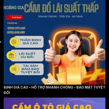
ĐỊNH GIÁ CAO – HỖ TRỢ NHANH CHÓNG – BẢO MẬT TUYỆT
ĐỐI