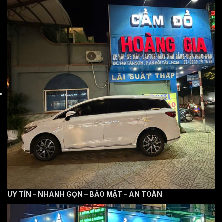
UY TÍN – NHANH GỌN – BẢO MẬT – AN TOÀN