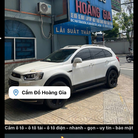
Cầm ô tô – ô tô tải – ô tô điện – nhanh – gọn – uy tín – bảo mật