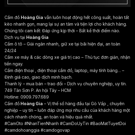
Cầm đồ
Hoàng Gia
vẫn luôn hoạt động hết công suất, hoàn tất
kèo nhanh gọn, mang lại sự an tâm và tiện lợi cho khách hàng.
Chúng tôi cam kết: Đáp ứng kịp thời – Bất kể thời điểm nào.
Dịch vụ tại
Hoàng Gia
Cầm ô tô – Giải ngân nhanh, giữ xe tại bãi hiện đại, an toàn
24/24
Cầm xe máy & các dòng xe giá trị cao – Thủ tục đơn giản, nhận
tiền ngay.
Cầm điện thoại , điện thoại cầm đồ, laptop, máy tính bảng… –
Định giá cao, giao dịch minh bạch.
Thanh lý – mua bán – trao đổi – Dịch vụ chuyên nghiệp, uy tín.
749 Tân Sơn P. An hội Tây – HCM
Hotline: 0909.797.689
Cầm đồ
Hoàng Gia
– Vị thế số hàng đầu tại Gò Vấp , chuyên
nghiệp – uy tín – luôn đáp ứng mọi nhu cầu của khách hàng một
cách nhanh chóng, an toàn và hiệu quả nhất.
#CamOto #NhanTienNhanh #CamDoUyTin #BaoMatTuyetDoi
#camdohoanggia #camdogovap