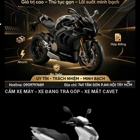
CẦM XE MÁY – XE ĐANG TRẢ GÓP – XE MẤT CAVET