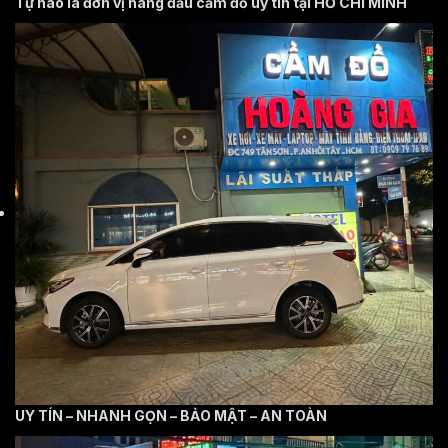
Tự hào là đơn vị hàng đầu cầm đồ uy tín tại HỒ CHÍ MINH
UY TÍN – NHANH GỌN – BẢO MẬT – AN TOÀN