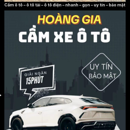
Cầm ô tô – ô tô tải – ô tô điện – nhanh – gọn – uy tín – bảo mật