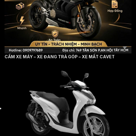
CẦM XE MÁY – XE ĐANG TRẢ GÓP – XE MẤT CAVET