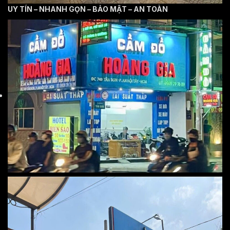
UY TÍN – NHANH GỌN – BẢO MẬT – AN TOÀN